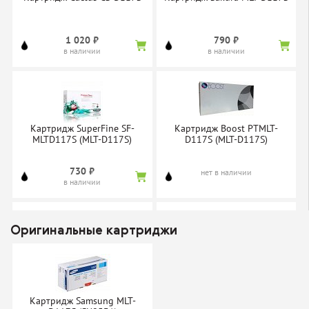
1 020 ₽
790 ₽
в наличии
в наличии
Картридж SuperFine SF-
Картридж Boost PTMLT-
MLTD117S (MLT-D117S)
D117S (MLT-D117S)
730 ₽
нет в наличии
в наличии
Оригинальные картриджи
Картридж NV-Print MLT-
Картридж ProfiLine MLT-
D117S
D117S
Картридж Samsung MLT-
нет в наличии
нет в наличии