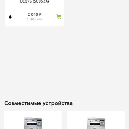
D117S (SU853A)
2 040 ₽
в наличии
Тонер-картридж Static
Картридж TrendArt MLT-
Control TRSUNIV-
D117S
1KG/TRSUNIV3-1KG
нет в наличии
нет в наличии
Совместимые устройства