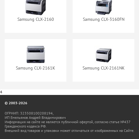
Samsung CLX-2160
Samsung CLX-3160FN
Картридж ProfiLine CLP-
Картридж ProfiLine CLP-
300M (CLP-M300A)
300Y (CLP-Y300A)
нет в наличии
нет в наличии
Samsung CLX-2161K
Samsung CLX-2161NK
Картридж SuperFine SF-
Картридж SuperFine SF-
4
CLP300Bk (CLP-K300A)
CLP300Bk/6110
© 2003-2026
нет в наличии
нет в наличии
ОГРНИП: 323508100208194,
ИП Емельянов Андрей Владимирович
Информация на сайте не является публичной офертой, согласно статье №437
Гражданского кодекса РФ.
Внешний вид товаров и упаковки может отличаться от изображенных на Сайте.