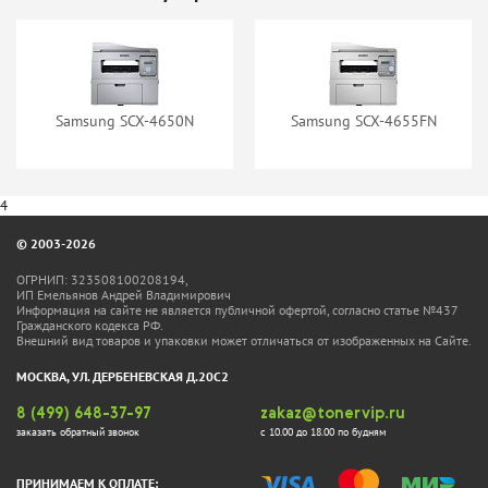
Samsung SCX-4650N
Samsung SCX-4655FN
4
© 2003-2026
ОГРНИП: 323508100208194,
ИП Емельянов Андрей Владимирович
Информация на сайте не является публичной офертой, согласно статье №437
Гражданского кодекса РФ.
Внешний вид товаров и упаковки может отличаться от изображенных на Сайте.
МОСКВА, УЛ. ДЕРБЕНЕВСКАЯ Д.20С2
8 (499) 648-37-97
zakaz@tonervip.ru
заказать обратный звонок
с 10.00 до 18.00 по будням
ПРИНИМАЕМ К ОПЛАТЕ: