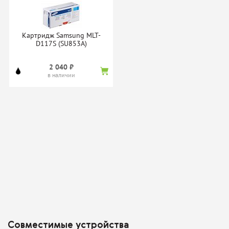
Картридж ProfiLine MLT-
Тонер-картридж Static
D117S
Control TRSUNIV-
1KG/TRSUNIV3-1KG
Картридж Samsung MLT-
нет в наличии
нет в наличии
D117S (SU853A)
2 040 ₽
в наличии
Картридж T2 MLT-D117S
Картридж TrendArt MLT-
D117S
нет в наличии
нет в наличии
Совместимые устройства