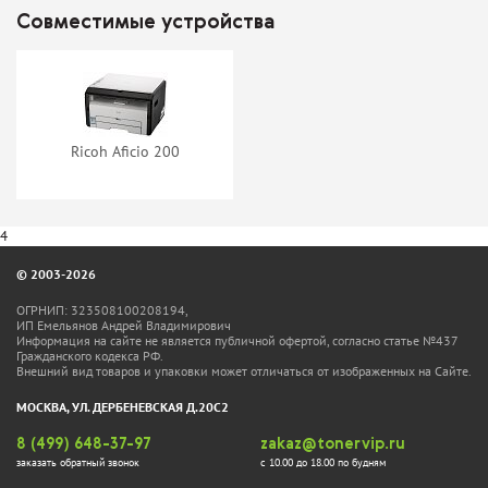
Совместимые устройства
Ricoh Aficio 200
4
© 2003-2026
ОГРНИП: 323508100208194,
ИП Емельянов Андрей Владимирович
Информация на сайте не является публичной офертой, согласно статье №437
Гражданского кодекса РФ.
Внешний вид товаров и упаковки может отличаться от изображенных на Сайте.
МОСКВА, УЛ. ДЕРБЕНЕВСКАЯ Д.20С2
8 (499) 648-37-97
zakaz@tonervip.ru
заказать обратный звонок
с 10.00 до 18.00 по будням