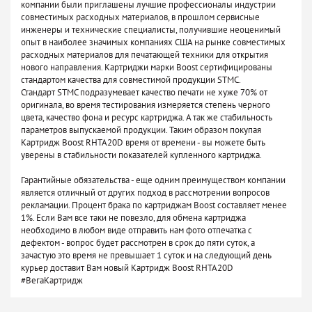
компании были приглашены лучшие профессионалы индустрии
совместимых расходных материалов, в прошлом сервисные
инженеры и технические специалисты, получившие неоценимый
опыт в наиболее значимых компаниях США на рынке совместимых
расходных материалов для печатающей техники для открытия
нового направления. Картриджи марки Boost сертифицированы
стандартом качества для совместимой продукции STMC.
Стандарт STMC подразумевает качество печати не хуже 70% от
оригинала, во время тестирования измеряется степень черного
цвета, качество фона и ресурс картриджа. А так же стабильность
параметров выпускаемой продукции. Таким образом покупая
Картридж Boost RHTA20D время от времени - вы можете быть
уверены в стабильности показателей купленного картриджа.
Гарантийные обязательства - еще одним преимуществом компании
является отличный от других подход в рассмотрении вопросов
рекламации. Процент брака по картриджам Boost составляет менее
1%. Если Вам все таки не повезло, для обмена картриджа
необходимо в любом виде отправить нам фото отпечатка с
дефектом - вопрос будет рассмотрен в срок до пяти суток, а
зачастую это время не превышает 1 суток и на следующий день
курьер доставит Вам новый Картридж Boost RHTA20D
#ВегаКартридж