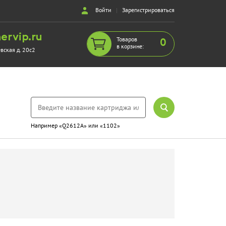
Войти
|
Зарегистрироваться
ervip.ru
Товаров
0
в корзине:
евская д. 20с2
Например «Q2612A» или «1102»