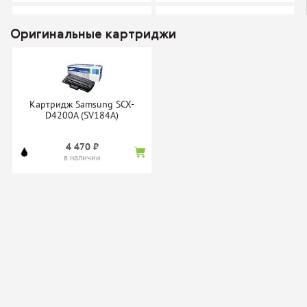
Оригинальные картриджи
Картридж Profiline SCX-
Картридж Sakura SCX-
D4200A
4200D3
Картридж Samsung SCX-
нет в наличии
нет в наличии
D4200A (SV184A)
4 470 ₽
в наличии
Тонер-картридж Static
Картридж SuperFine SF-
Control TRSUNIV-
SCX4200 (SCX-D4200A)
1KG/TRSUNIV3-1KG
нет в наличии
нет в наличии