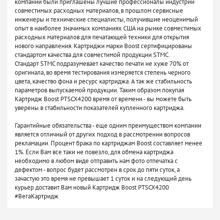
компании были приглашены лучшие профессионалы индустрии
совместимых расходных материалов, в прошлом сервисные
инженеры и технические специалисты, получившие неоценимый
опыт в наиболее значимых компаниях США на рынке совместимых
расходных материалов для печатающей техники для открытия
нового направления. Картриджи марки Boost сертифицированы
стандартом качества для совместимой продукции STMC.
Стандарт STMC подразумевает качество печати не хуже 70% от
оригинала, во время тестирования измеряется степень черного
цвета, качество фона и ресурс картриджа. А так же стабильность
параметров выпускаемой продукции. Таким образом покупая
Картридж Boost PTSCX4200 время от времени - вы можете быть
уверены в стабильности показателей купленного картриджа.
Гарантийные обязательства - еще одним преимуществом компании
является отличный от других подход в рассмотрении вопросов
рекламации. Процент брака по картриджам Boost составляет менее
1%. Если Вам все таки не повезло, для обмена картриджа
необходимо в любом виде отправить нам фото отпечатка с
дефектом - вопрос будет рассмотрен в срок до пяти суток, а
зачастую это время не превышает 1 суток и на следующий день
курьер доставит Вам новый Картридж Boost PTSCX4200
#ВегаКартридж