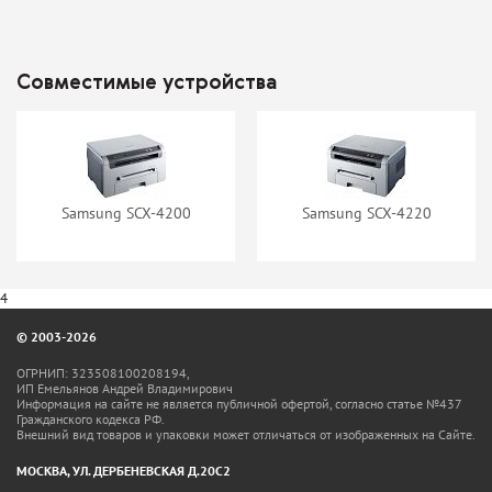
Картридж T2 S4200 (SCX-
Картридж TrendArt SCX-
D4200A)
4200D3
Совместимые устройства
нет в наличии
нет в наличии
Samsung SCX-4200
Samsung SCX-4220
4
© 2003-2026
ОГРНИП: 323508100208194,
ИП Емельянов Андрей Владимирович
Информация на сайте не является публичной офертой, согласно статье №437
Гражданского кодекса РФ.
Внешний вид товаров и упаковки может отличаться от изображенных на Сайте.
МОСКВА, УЛ. ДЕРБЕНЕВСКАЯ Д.20С2