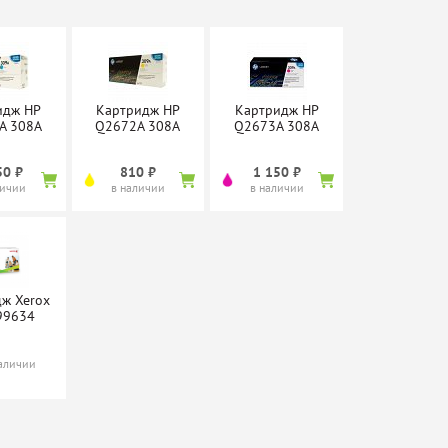
идж HP
Картридж HP
Картридж HP
A 308A
Q2672A 308A
Q2673A 308A
50 ₽
810 ₽
1 150 ₽
личии
в наличии
в наличии
ж Xerox
99634
наличии