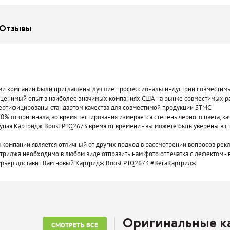
Отзывы
нерами компании были приглашены лучшие профессионалы индустрии совмести
ценимый опыт в наиболее значимых компаниях США на рынке совместимых р
сертифицированы стандартом качества для совместимой продукции STMC.
0% от оригинала, во время тестирования измеряется степень черного цвета, ка
упая Картридж Boost PTQ2673 время от времени - вы можете быть уверены в с
компании является отличный от других подход в рассмотрении вопросов рекл
ртриджа необходимо в любом виде отправить нам фото отпечатка с дефектом - во
курьер доставит Вам новый Картридж Boost PTQ2673 #ВегаКартридж
Оригинальные 
СМОТРЕТЬ ВСЕ