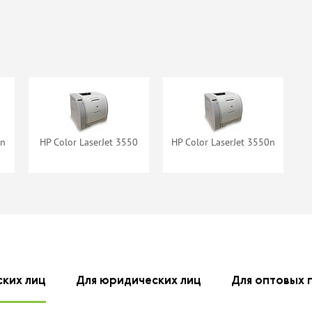
ж Cactus
Картридж Cactus
Q2672A
CSP-Q2673A
mium
Premium
наличии
нет в наличии
0n
HP Color LaserJet 3550
HP Color LaserJet 3550n
идж NV-
Картридж NV-
 Q2672A
Print Q2673A
наличии
нет в наличии
ских лиц
Для юридических лиц
Для оптовых 
тридж
Картридж
ne Q2672A
ProfiLine Q2673A