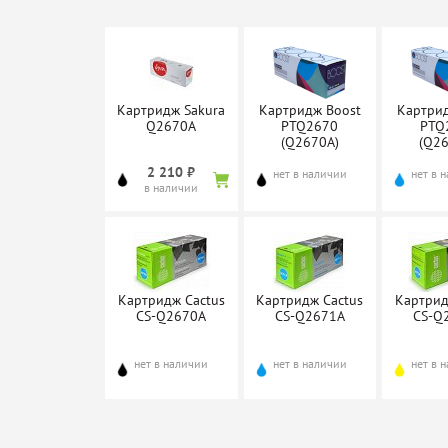
Картридж Sakura
Картридж Boost
Картри
Q2670A
PTQ2670
PTQ
(Q2670A)
(Q2
2 210 ₽
нет в наличии
нет в 
в наличии
Картридж Cactus
Картридж Cactus
Картрид
CS-Q2670A
CS-Q2671A
CS-Q
нет в наличии
нет в наличии
нет в 