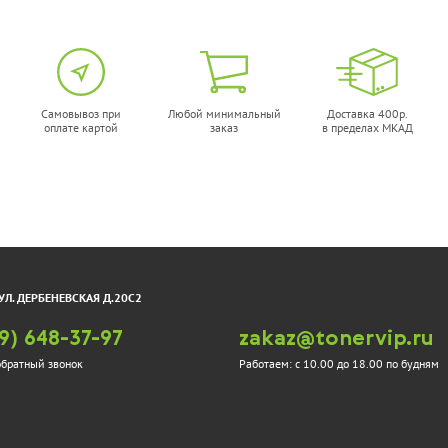
наличии
нет в наличии
Самовывоз при
Любой минимальный
Доставка 400р.
оплате картой
заказ
в пределах МКАД
ж Sakura
Картридж
673A
SuperFine SFR-
Q2670A Premium
наличии
нет в наличии
УЛ. ДЕРБЕНЕВСКАЯ Д.20С2
9) 648-37-97
zakaz@tonervip.ru
тридж
Картридж
обратный звонок
Работаем:
с 10.00 до 18.00 по будням
ine SFR-
TrendArt Q2670A
 Premium
наличии
нет в наличии