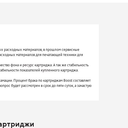
мых расходных материалов, в прошлом сервисные
асходных материалов для печатающей техники для
чество фона и ресурс картриджа. А так же стабильность
табильности показателей купленного картриджа.
амации. Процент брака по картриджам Boost составляет
прос будет рассмотрен в срок до пяти суток, а зачастую
картриджи