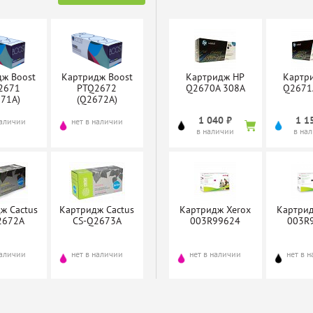
дж Boost
Картридж Boost
Картридж HP
Картр
2671
PTQ2672
Q2670A 308A
Q2671
671A)
(Q2672A)
1 040 ₽
1 1
наличии
нет в наличии
в наличии
в на
ж Cactus
Картридж Cactus
Картридж Xerox
Картрид
2672A
CS-Q2673A
003R99624
003R
наличии
нет в наличии
нет в наличии
нет в 