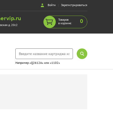
Войти
|
Зарегистрироваться
ervip.ru
Товаров
0
в корзине:
евская д. 20с2
Например «Q2612A» или «1102»