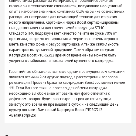
совместимых расходных материалов, в прошлом сервисные
инженеры и технические специалисты, получившие неоценимый
опыт в наиболее значимых компаниях США на рынке совместимых
расходных материалов для печатающей техники для открытия
нового направления. Картриджи марки Boost сертифицированы
стандартом качества для совместимой продукции STMC.
Стандарт STMC подразумевает качество печати не хуже 70% от
оригинала, во время тестирования измеряется степень черного
цвета, качество фона и ресурс картриджа. А так же стабильность
параметров выпускаемой продукции. Таким образом покупая
Картридж Boost PTCRG312 время от времени - вы можете быть
уверены в стабильности показателей купленного картриджа.
Гарантийные обязательства - еще одним преимуществом компании
является отличный от других подход в рассмотрении вопросов
рекламации. Процент брака по картриджам Boost составляет менее
1%. Если Вам все таки не повезло, для обмена картриджа
необходимо в любом виде отправить нам фото отпечатка с
дефектом - вопрос будет рассмотрен в срок до пяти суток, а
зачастую это время не превышает 1 суток и на следующий день
курьер доставит Вам новый Картридж Boost PTCRG312
#ВегаКартридж