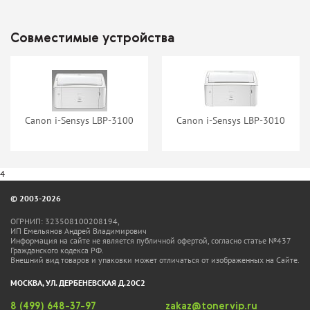
Картридж T2 Cartridge 712
Картридж TrendArt 712
(1870B002)
Совместимые устройства
нет в наличии
нет в наличии
Canon i-Sensys LBP-3100
Canon i-Sensys LBP-3010
4
© 2003-2026
ОГРНИП: 323508100208194,
ИП Емельянов Андрей Владимирович
Информация на сайте не является публичной офертой, согласно статье №437
Гражданского кодекса РФ.
Внешний вид товаров и упаковки может отличаться от изображенных на Сайте.
МОСКВА, УЛ. ДЕРБЕНЕВСКАЯ Д.20С2
8 (499) 648-37-97
zakaz@tonervip.ru