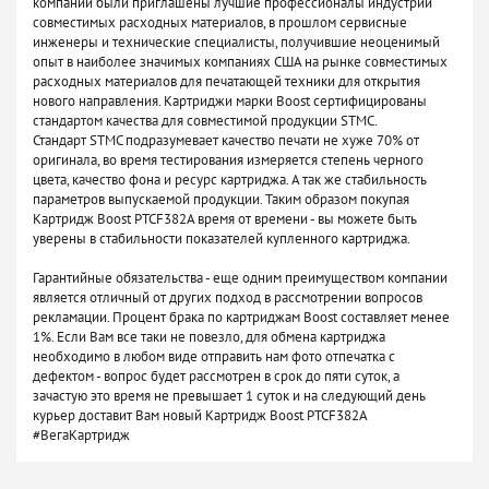
компании были приглашены лучшие профессионалы индустрии
совместимых расходных материалов, в прошлом сервисные
инженеры и технические специалисты, получившие неоценимый
опыт в наиболее значимых компаниях США на рынке совместимых
расходных материалов для печатающей техники для открытия
нового направления. Картриджи марки Boost сертифицированы
стандартом качества для совместимой продукции STMC.
Стандарт STMC подразумевает качество печати не хуже 70% от
оригинала, во время тестирования измеряется степень черного
цвета, качество фона и ресурс картриджа. А так же стабильность
параметров выпускаемой продукции. Таким образом покупая
Картридж Boost PTCF382A время от времени - вы можете быть
уверены в стабильности показателей купленного картриджа.
Гарантийные обязательства - еще одним преимуществом компании
является отличный от других подход в рассмотрении вопросов
рекламации. Процент брака по картриджам Boost составляет менее
1%. Если Вам все таки не повезло, для обмена картриджа
необходимо в любом виде отправить нам фото отпечатка с
дефектом - вопрос будет рассмотрен в срок до пяти суток, а
зачастую это время не превышает 1 суток и на следующий день
курьер доставит Вам новый Картридж Boost PTCF382A
#ВегаКартридж