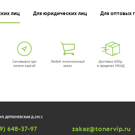
ских лиц
Для юридических лиц
Для оптовых 
идж NV-
Картридж NV-
 CE740A
Print CE741A
наличии
нет в наличии
Самовывоз при
Любой минимальный
Доставка 400р.
оплате картой
заказ
в пределах МКАД
тридж
Картридж
ne CE740A
ProfiLine CE741A
наличии
нет в наличии
УЛ. ДЕРБЕНЕВСКАЯ Д.20С2
9) 648-37-97
zakaz@tonervip.ru
идж T2
Картридж T2