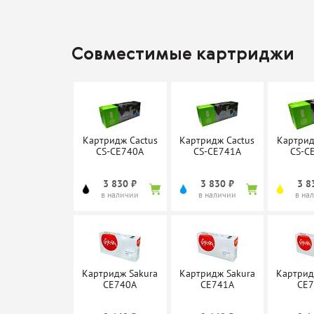
Совместимые картриджи
Картридж Cactus
Картридж Cactus
Картрид
CS-CE740A
CS-CE741A
CS-C
3 830 ₽
3 830 ₽
3 8
в наличии
в наличии
в на
Картридж Sakura
Картридж Sakura
Картрид
CE740A
CE741A
CE