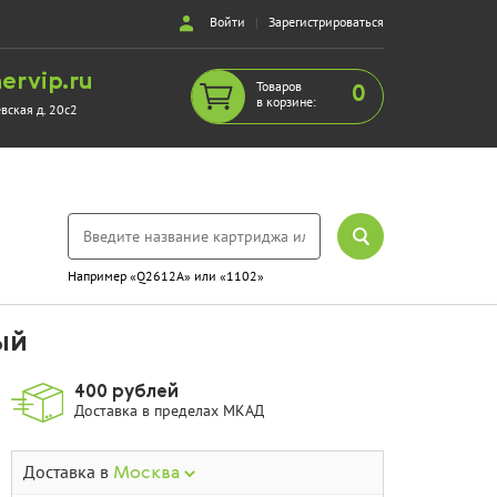
Войти
|
Зарегистрироваться
ervip.ru
Товаров
0
в корзине:
евская д. 20с2
Например «Q2612A» или «1102»
ый
400 рублей
Доставка в пределах МКАД
Доставка в
Москва