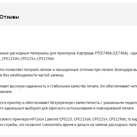
Отзывы
нные расходные материалы для принтеров. Картридж PTCE740A (CE740A) - оди
5, CP5225dn, CP5225n, CP5229dn.
то позволяет получать четкие и насыщенные оттенки при печати. Благодаря вы
е без необходимости частой замены.
ают высокую надежность и стабильное качество печати. Он обеспечивает четко
иалами.
ся в принтер и обеспечивает безупречную совместимость с указанными моделям
 его идеальным выбором для офисного использования и повседневной печати.
оего принтера HP Color LaserJet CP5225, CP5225dn, CP5225n, CP5229dn, то ка
ом службы, что позволит сэкономить время и деньги на замене расходных мате