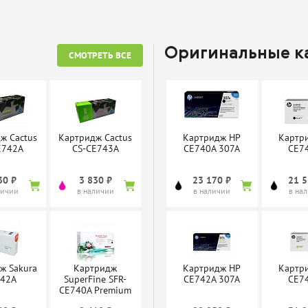
Оригинальные 
СМОТРЕТЬ ВСЕ
ж Cactus
Картридж Cactus
Картридж HP
Картр
E742A
CS-CE743A
CE740A 307A
CE7
30 ₽
3 830 ₽
23 170 ₽
21 5
личии
в наличии
в наличии
в на
ж Sakura
Картридж
Картридж HP
Картр
742A
SuperFine SFR-
CE742A 307A
CE7
CE740A Premium