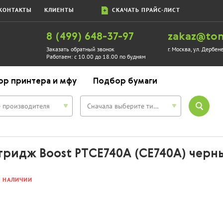
КОНТАКТЫ
КЛИЕНТЫ
СКАЧАТЬ ПРАЙС-ЛИСТ
8 (499) 648-37-97
zakaz@ton
Заказать обратный звонок
г. Москва, ул. Дербен
Работаем:
с 10.00 до 18.00 по будням
ор принтера и мфу
Подбор бумаги
 производителя
Сначала выберите тип устройства
тридж Boost PTCE740A (CE740A) черн
В НАЛИЧИИ