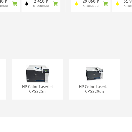
40 ₽
2 410 ₽
29 050 ₽
31 9
личии
в наличии
в наличии
в на
тридж
Картридж Boost
Картридж Xerox
Картрид
ine SFR-
PTCE741A
106R02261
106R
 Premium
(CE741A)
10 ₽
нет в наличии
нет в наличии
нет в 
личии
HP Color LaserJet
HP Color LaserJet
CP5225n
CP5229dn
ж Cactus
Картридж Cactus
CE740A
CSP-CE741A
наличии
нет в наличии