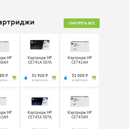
картриджи
СМОТРЕТЬ ВСЕ
идж HP
Картридж HP
Картридж HP
40AH
CE741A 307A
CE741AH
50 ₽
31 910 ₽
32 050 ₽
личии
в наличии
в наличии
идж HP
Картридж HP
Картридж HP
42AH
CE743A 307A
CE743AH