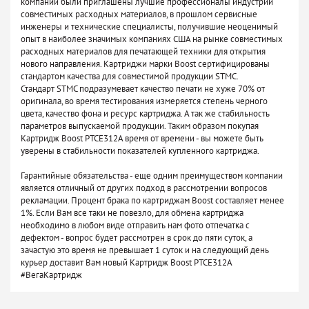
компании были приглашены лучшие профессионалы индустрии
совместимых расходных материалов, в прошлом сервисные
инженеры и технические специалисты, получившие неоценимый
опыт в наиболее значимых компаниях США на рынке совместимых
расходных материалов для печатающей техники для открытия
нового направления. Картриджи марки Boost сертифицированы
стандартом качества для совместимой продукции STMC.
Стандарт STMC подразумевает качество печати не хуже 70% от
оригинала, во время тестирования измеряется степень черного
цвета, качество фона и ресурс картриджа. А так же стабильность
параметров выпускаемой продукции. Таким образом покупая
Картридж Boost PTCE312A время от времени - вы можете быть
уверены в стабильности показателей купленного картриджа.
Гарантийные обязательства - еще одним преимуществом компании
является отличный от других подход в рассмотрении вопросов
рекламации. Процент брака по картриджам Boost составляет менее
1%. Если Вам все таки не повезло, для обмена картриджа
необходимо в любом виде отправить нам фото отпечатка с
дефектом - вопрос будет рассмотрен в срок до пяти суток, а
зачастую это время не превышает 1 суток и на следующий день
курьер доставит Вам новый Картридж Boost PTCE312A
#ВегаКартридж