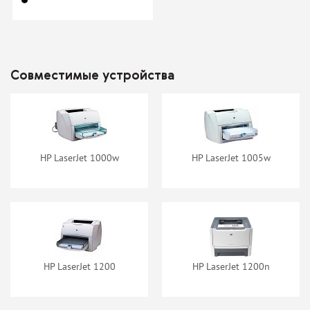
Картридж Cactus CSP-
Картридж Cactus CSP-
C7115A Premium
C7115X Premium
Совместимые устройства
нет в наличии
нет в наличии
HP LaserJet 1000w
HP LaserJet 1005w
Картридж NV-Print C7115A
Картридж NV-Print
C7115A/2624A/2613A
нет в наличии
нет в наличии
HP LaserJet 1200
HP LaserJet 1200n
Картридж NV-Print
Картридж NV-Print C7115X