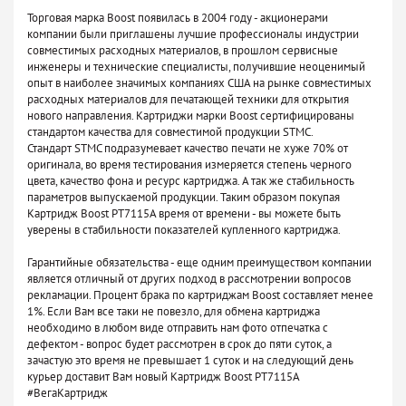
Торговая марка Boost появилась в 2004 году - акционерами
компании были приглашены лучшие профессионалы индустрии
совместимых расходных материалов, в прошлом сервисные
инженеры и технические специалисты, получившие неоценимый
опыт в наиболее значимых компаниях США на рынке совместимых
расходных материалов для печатающей техники для открытия
нового направления. Картриджи марки Boost сертифицированы
стандартом качества для совместимой продукции STMC.
Стандарт STMC подразумевает качество печати не хуже 70% от
оригинала, во время тестирования измеряется степень черного
цвета, качество фона и ресурс картриджа. А так же стабильность
параметров выпускаемой продукции. Таким образом покупая
Картридж Boost PT7115A время от времени - вы можете быть
уверены в стабильности показателей купленного картриджа.
Гарантийные обязательства - еще одним преимуществом компании
является отличный от других подход в рассмотрении вопросов
рекламации. Процент брака по картриджам Boost составляет менее
1%. Если Вам все таки не повезло, для обмена картриджа
необходимо в любом виде отправить нам фото отпечатка с
дефектом - вопрос будет рассмотрен в срок до пяти суток, а
зачастую это время не превышает 1 суток и на следующий день
курьер доставит Вам новый Картридж Boost PT7115A
#ВегаКартридж