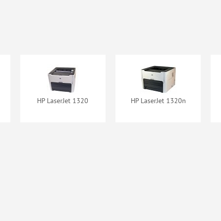
ж Cactus
Картридж Cactus
5949XD
CSP-Q5949A
Premium
наличии
нет в наличии
HP LaserJet 1320
HP LaserJet 1320n
идж NV-
Картридж NV-
int
Print Q5949X
/Q7553A
наличии
нет в наличии
тридж
Картридж Sakura
iLine
Q5949AU