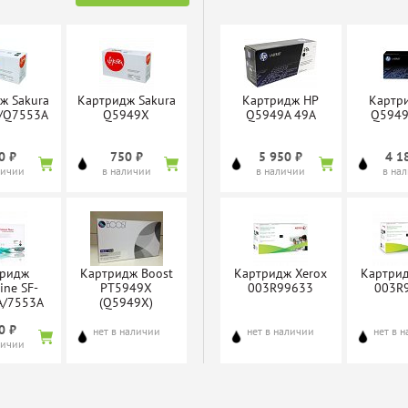
ж Sakura
Картридж Sakura
Картридж HP
Картр
/Q7553A
Q5949X
Q5949A 49A
Q5949
0 ₽
750 ₽
5 950 ₽
4 1
личии
в наличии
в наличии
в на
тридж
Картридж Boost
Картридж Xerox
Картрид
ine SF-
PT5949X
003R99633
003R
A/7553A
(Q5949X)
0 ₽
нет в наличии
нет в наличии
нет в 
личии