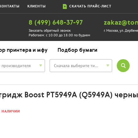
КОНТАКТЫ
КЛИЕНТЫ
СКАЧАТЬ ПРАЙС-ЛИСТ
8 (499) 648-37-97
zakaz@ton
Заказать обратный звонок
г. Москва, ул. Дербен
Работаем:
с 10.00 до 18.00 по будням
ор принтера и мфу
Подбор бумаги
 производителя
Сначала выберите тип устройства
тридж Boost PT5949A (Q5949A) черн
В НАЛИЧИИ