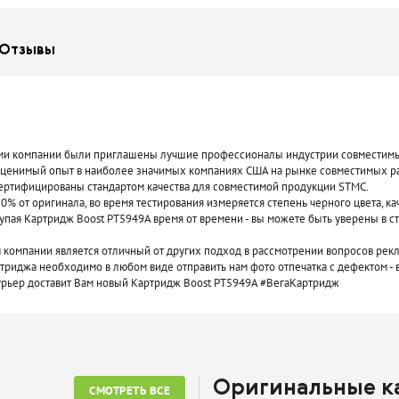
Отзывы
нерами компании были приглашены лучшие профессионалы индустрии совмести
ценимый опыт в наиболее значимых компаниях США на рынке совместимых р
сертифицированы стандартом качества для совместимой продукции STMC.
0% от оригинала, во время тестирования измеряется степень черного цвета, ка
пая Картридж Boost PT5949A время от времени - вы можете быть уверены в с
компании является отличный от других подход в рассмотрении вопросов рекл
ртриджа необходимо в любом виде отправить нам фото отпечатка с дефектом - во
курьер доставит Вам новый Картридж Boost PT5949A #ВегаКартридж
Оригинальные 
СМОТРЕТЬ ВСЕ