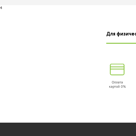
Q5949X/Q7553X
Q5949A/708
Q594
(0266B002)
4
нет в наличии
нет в наличии
нет в 
Для физиче
Картридж Sakura
Картридж
Кар
Q5949X/Canon
SuperFine SF-
SuperF
708L (0266B002)
Q5949A
Q5
нет в наличии
нет в наличии
нет в 
Оплата
картой 0%
Картридж T2
Картридж T2
Картр
Q5949A
Q5949X
Q7553A
нет в наличии
нет в наличии
нет в 