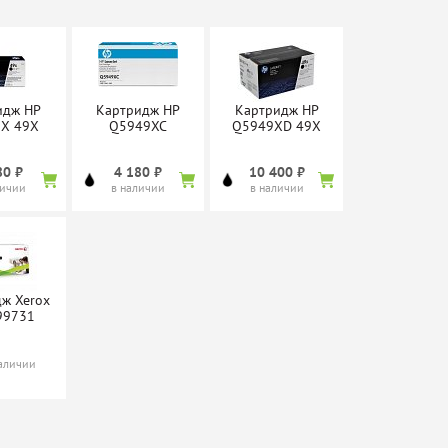
идж HP
Картридж HP
Картридж HP
X 49X
Q5949XC
Q5949XD 49X
80 ₽
4 180 ₽
10 400 ₽
личии
в наличии
в наличии
ж Xerox
99731
наличии