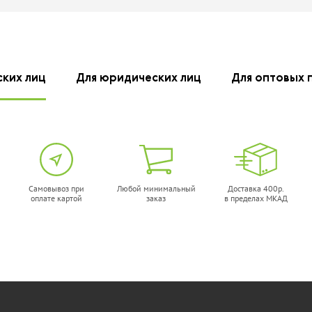
9X/708
наличии
нет в наличии
ских лиц
Для юридических лиц
Для оптовых 
тридж
Картридж
ine SF-
SuperFine SF-
949X
Q5949X/7553X
наличии
нет в наличии
Самовывоз при
Любой минимальный
Доставка 400р.
оплате картой
заказ
в пределах МКАД
идж T2
Картридж T2
/Q5949A
Q7553X/Q5949X
наличии
нет в наличии