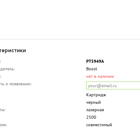
теристики
:
PT5949A
дитель:
Boost
:
нет в наличии
ть о появлении:
Картридж
черный
ти:
лазерная
2500
ели:
совместимый