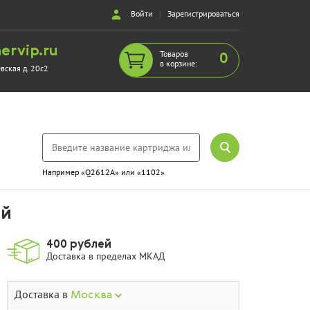
Войти
|
Зарегистрироваться
ervip.ru
Товаров
0
в корзине:
евская д. 20с2
Например «Q2612A» или «1102»
ый
400 рублей
Доставка в пределах МКАД
Доставка в
Москва