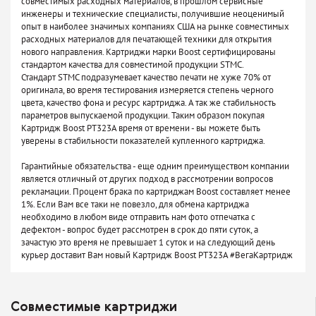
совместимых расходных материалов, в прошлом сервисные
инженеры и технические специалисты, получившие неоценимый
опыт в наиболее значимых компаниях США на рынке совместимых
расходных материалов для печатающей техники для открытия
нового направления. Картриджи марки Boost сертифицированы
стандартом качества для совместимой продукции STMC.
Стандарт STMC подразумевает качество печати не хуже 70% от
оригинала, во время тестирования измеряется степень черного
цвета, качество фона и ресурс картриджа. А так же стабильность
параметров выпускаемой продукции. Таким образом покупая
Картридж Boost PT323A время от времени - вы можете быть
уверены в стабильности показателей купленного картриджа.
Гарантийные обязательства - еще одним преимуществом компании
является отличный от других подход в рассмотрении вопросов
рекламации. Процент брака по картриджам Boost составляет менее
1%. Если Вам все таки не повезло, для обмена картриджа
необходимо в любом виде отправить нам фото отпечатка с
дефектом - вопрос будет рассмотрен в срок до пяти суток, а
зачастую это время не превышает 1 суток и на следующий день
курьер доставит Вам новый Картридж Boost PT323A #ВегаКартридж
Совместимые картриджи