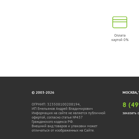
Оплата
картой 0%
© 2003-2026
МОСКВА, 
ОГРНИП: 323508100208194,
8 (49
ИП Емельянов Андрей Владимирович
Информация на сайте не является публичной
заказать 
офертой, согласно статье №437
Гражданского кодекса РФ.
Внешний вид товаров и упаковки может
отличаться от изображенных на Сайте.