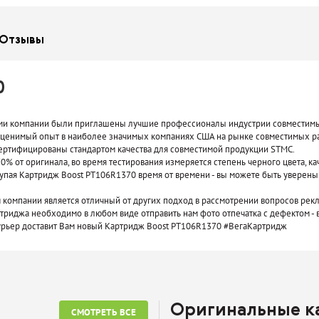
Отзывы
0
нерами компании были приглашены лучшие профессионалы индустрии совмести
ценимый опыт в наиболее значимых компаниях США на рынке совместимых р
сертифицированы стандартом качества для совместимой продукции STMC.
0% от оригинала, во время тестирования измеряется степень черного цвета, ка
упая Картридж Boost PT106R1370 время от времени - вы можете быть уверены 
компании является отличный от других подход в рассмотрении вопросов рекл
ртриджа необходимо в любом виде отправить нам фото отпечатка с дефектом - во
курьер доставит Вам новый Картридж Boost PT106R1370 #ВегаКартридж
Оригинальные 
СМОТРЕТЬ ВСЕ