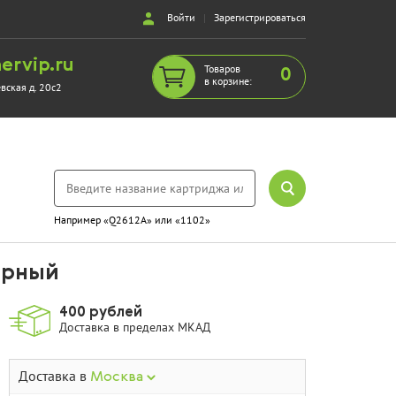
Войти
|
Зарегистрироваться
ervip.ru
Товаров
0
в корзине:
евская д. 20с2
Например «Q2612A» или «1102»
черный
400 рублей
Доставка в пределах МКАД
Доставка в
Москва