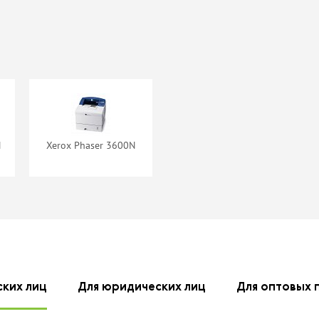
картридж
Картридж
 Control
SuperFine SF-
UNIV-
106R01371
SUNIV3-
KG
наличии
нет в наличии
N
Xerox Phaser 3600N
тридж
ndArt
01372
наличии
ских лиц
Для юридических лиц
Для оптовых 