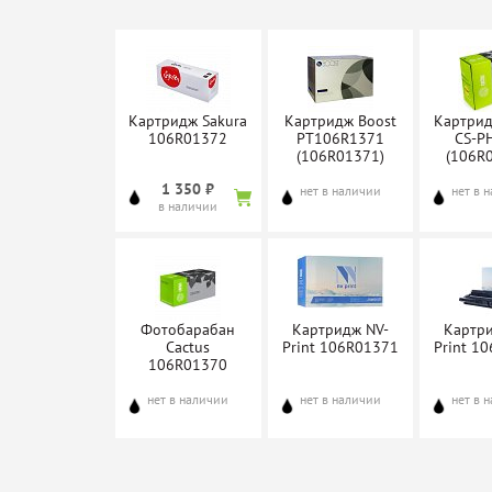
Картридж Sakura
Картридж Boost
Картрид
106R01372
PT106R1371
CS-P
(106R01371)
(106R
1 350 ₽
нет в наличии
нет в 
в наличии
Фотобарабан
Картридж NV-
Картр
Cactus
Print 106R01371
Print 1
106R01370
нет в наличии
нет в наличии
нет в 