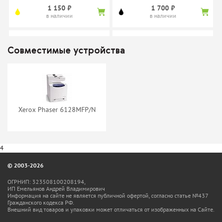
1 150 ₽
1 700 ₽
в наличии
в наличии
Совместимые устройства
Фотобарабан Xerox
Фотобарабан Xerox
675K69244
676K05360
нет в наличии
нет в наличии
Xerox Phaser 6128MFP/N
4
© 2003-2026
ОГРНИП: 323508100208194,
ИП Емельянов Андрей Владимирович
Информация на сайте не является публичной офертой, согласно статье №437
Гражданского кодекса РФ.
Внешний вид товаров и упаковки может отличаться от изображенных на Сайте.