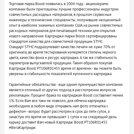
Торговая марка Boost появилась в 2004 году - акционерами
компании были приглашены лучшие профессионалы индустрии
совместимых расходных материалов, в прошлом сервисные
инженеры и технические специалисты, получившие неоценимый
опыт в наиболее значимых компаниях США на рынке совместимых
расходных материалов для печатающей техники для открытия
нового направления. Картриджи марки Boost сертифицированы
стандартом качества для совместимой продукции STMC.
Стандарт STMC подразумевает качество печати не хуже 70% от
оригинала, во время тестирования измеряется степень черного
цвета, качество фона и ресурс картриджа. А так же стабильность
параметров выпускаемой продукции. Таким образом покупая
Картридж Boost PT106R01455 время от времени - вы можете быть
уверены в стабильности показателей купленного картриджа.
Гарантийные обязательства - еще одним преимуществом компании
является отличный от других подход в рассмотрении вопросов
рекламации. Процент брака по картриджам Boost составляет менее
1%. Если Вам все таки не повезло, для обмена картриджа
необходимо в любом виде отправить нам фото отпечатка с
дефектом - вопрос будет рассмотрен в срок до пяти суток, а
зачастую это время не превышает 1 суток и на следующий день
курьер доставит Вам новый Картридж Boost PT106R01455
#ВегаКартридж