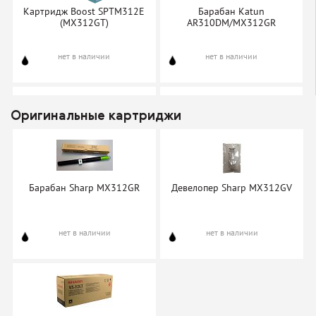
Картридж Boost SPTM312E
Барабан Katun
(MX312GT)
AR310DM/MX312GR
нет в наличии
нет в наличии
Оригинальные картриджи
Картридж Katun MX-312GT
Картридж NV-Print MX-
312GT
Барабан Sharp MX312GR
Девелопер Sharp MX312GV
нет в наличии
нет в наличии
нет в наличии
нет в наличии
Картридж TrendArt MX-
312GT