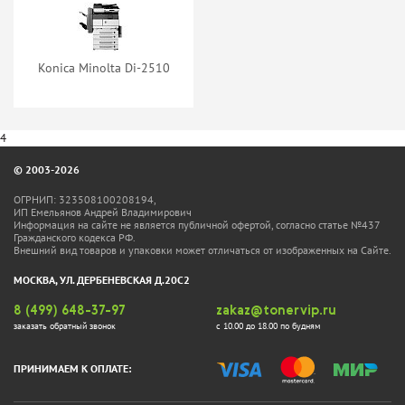
Konica Minolta Di-2510
4
© 2003-2026
ОГРНИП: 323508100208194,
ИП Емельянов Андрей Владимирович
Информация на сайте не является публичной офертой, согласно статье №437
Гражданского кодекса РФ.
Внешний вид товаров и упаковки может отличаться от изображенных на Сайте.
МОСКВА, УЛ. ДЕРБЕНЕВСКАЯ Д.20С2
8 (499) 648-37-97
zakaz@tonervip.ru
заказать обратный звонок
с 10.00 до 18.00 по будням
ПРИНИМАЕМ К ОПЛАТЕ: