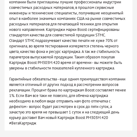
компании были приглашены лучшие профессионалы индустрии
совместимых расходных материалов, в прошлом сервисные
инженеры и технические специалисты, получившие неоценимый
опыт в наиболее значимых компаниях США на рынке совместимых
расходных материалов для печатающей техники для открытия
нового направления. Картриджи марки Boost сертифицированы
стандартом качества для совместимой продукции STMC.
Стандарт STMC подразумевает качество печати не хуже 70% от
оригинала, во время тестирования измеряется степень черного
цвета, качество фона и ресурс картриджа. А так же стабильность
параметров выпускаемой продукции. Таким образом покупая
Картридж Boost PM303M.420 время от времени - вы можете быть
уверены в стабильности показателей купленного картриджа.
Гарантийные обязательства - еще одним преимуществом компании
является отличный от других подход в рассмотрении вопросов
рекламации. Процент брака по картриджам Boost составляет менее
1%. Если Вам все таки не повезло, для обмена картриджа
необходимо в любом виде отправить нам фото отпечатка с
дефектом - вопрос будет рассмотрен в срок до пяти суток, а
зачастую это время не превышает 1 суток и на следующий день
курьер доставит Вам новый Картридж Boost PM303M.420
#ВегаКартридж