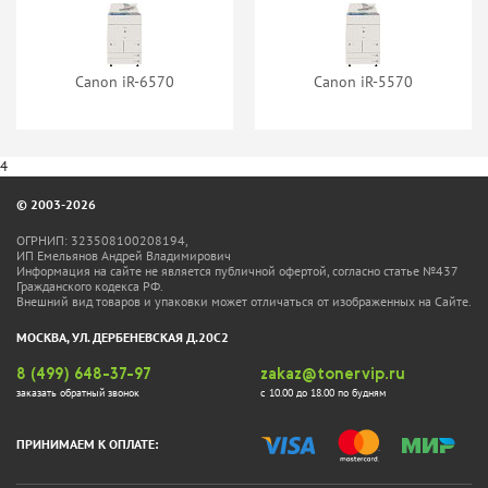
Canon iR-6570
Canon iR-5570
4
© 2003-2026
ОГРНИП: 323508100208194,
ИП Емельянов Андрей Владимирович
Информация на сайте не является публичной офертой, согласно статье №437
Гражданского кодекса РФ.
Внешний вид товаров и упаковки может отличаться от изображенных на Сайте.
МОСКВА, УЛ. ДЕРБЕНЕВСКАЯ Д.20С2
8 (499) 648-37-97
zakaz@tonervip.ru
заказать обратный звонок
с 10.00 до 18.00 по будням
ПРИНИМАЕМ К ОПЛАТЕ: