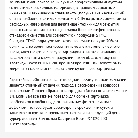
компании были приглашены лучшие профессионалы индустрии
совместимых расходных материалов, в прошлом сервисные
инженеры и технические специалисты, получившие неоценимый
опыт в наиболее значимых компаниях США на рынке совместимых
расходных материалов для печатающей техники для открытия
нового направления. Картриджи марки Boost сертифицированы
стандартом качества для совместимой продукции STMC.
Стандарт STMC подразумевает качество печати не хуже 70% от
оригинала, во время тестирования измеряется степень черного
цвета, качество фона и ресурс картриджа. А так же стабильность
параметров выпускаемой продукции. Таким образом покупая
Картридж Boost PC102C.200 время от времени - вы можете быть
уверены в стабильности показателей купленного картриджа.
Гарантийные обязательства - еще одним преимуществом компании
является отличный от других подход в рассмотрении вопросов
рекламации. Процент брака по картриджам Boost составляет менее
1%. Если Вам все таки не повезло, для обмена картриджа
необходимо в любом виде отправить нам фото отпечатка с
дефектом - вопрос будет рассмотрен в срок до пяти суток, а
зачастую это время не превышает 1 суток и на следующий день
курьер доставит Вам новый Картридж Boost PC102C.200
#ВегаКартридж