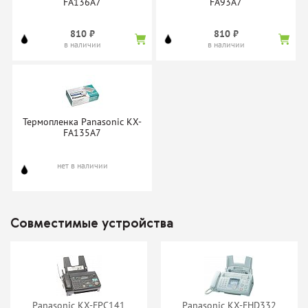
FA136A7
FA93A7
810 ₽
810 ₽
в наличии
в наличии
Термопленка Panasonic KX-
FA135A7
нет в наличии
Совместимые устройства
Panasonic KX-FPС141
Panasonic KX-FHD332