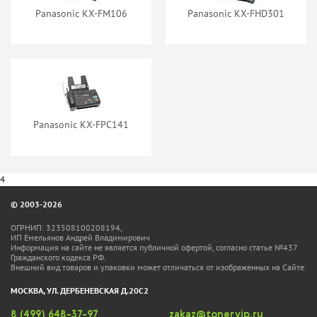
Panasonic KX-FM106
Panasonic KX-FHD301
Panasonic KX-FPC141
4
© 2003-2026
ОГРНИП: 323508100208194,
ИП Емельянов Андрей Владимирович
Информация на сайте не является публичной офертой, согласно статье №437
Гражданского кодекса РФ.
Внешний вид товаров и упаковки может отличаться от изображенных на Сайте.
МОСКВА, УЛ. ДЕРБЕНЕВСКАЯ Д.20С2
8 (499) 648-37-97
zakaz@tonervip.ru