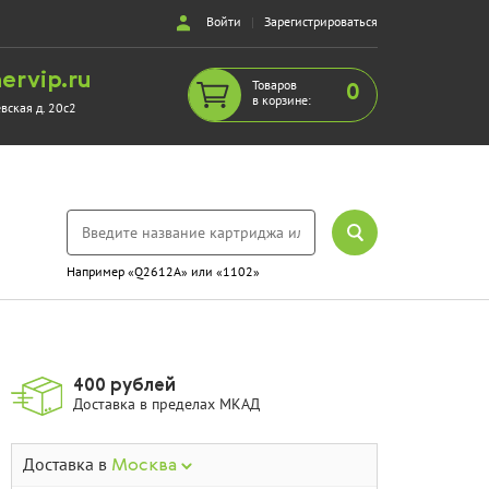
Войти
|
Зарегистрироваться
ervip.ru
Товаров
0
в корзине:
евская д. 20с2
Например «Q2612A» или «1102»
400 рублей
Доставка в пределах МКАД
Доставка в
Москва