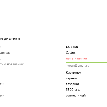
теристики
:
CS-E260
дитель:
Cactus
:
нет в наличии
ть о появлении:
Картридж
черный
ти:
лазерная
3500 стр.
ели:
совместимый