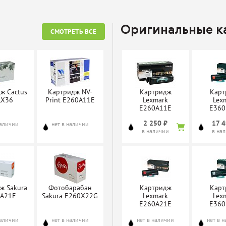
Оригинальные 
СМОТРЕТЬ ВСЕ
ж Cactus
Картридж NV-
Картридж
Карт
LX36
Print E260A11E
Lexmark
Lex
E260A11E
E360
2 250 ₽
17 4
наличии
нет в наличии
в наличии
в на
ж Sakura
Фотобарабан
Картридж
Карт
0A21E
Sakura E260X22G
Lexmark
Lex
E260A21E
E360
наличии
нет в наличии
нет в наличии
нет в 