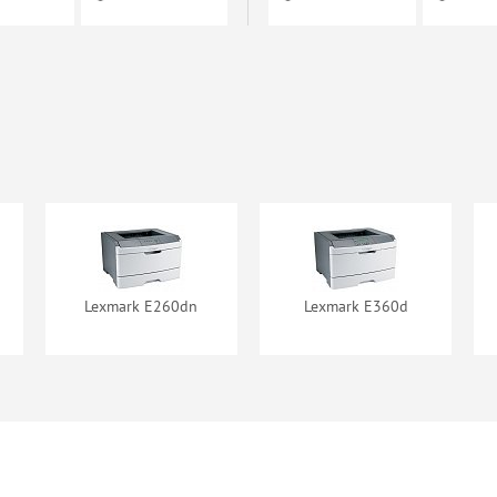
тридж
ndArt
0A21E
наличии
Lexmark E260dn
Lexmark E360d