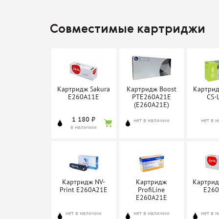
Совместимые картриджи
Картридж Sakura
Картридж Boost
Картрид
E260A11E
PTE260A21E
CS-
(E260A21E)
1 180 ₽
нет в наличии
нет в 
в наличии
Картридж NV-
Картридж
Картрид
Print E260A21E
ProfiLine
E26
E260A21E
нет в наличии
нет в наличии
нет в 