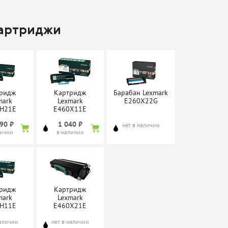
картриджи
ридж
Картридж
Барабан Lexmark
mark
Lexmark
E260X22G
H21E
E460X11E
90 ₽
1 040 ₽
нет в наличии
личии
в наличии
ридж
Картридж
mark
Lexmark
H11E
E460X21E
наличии
нет в наличии