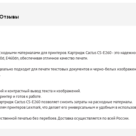
Отзывы
сходными материалами для принтеров. Картридж Cactus CS-E260 - это надежно
0d, E460dn, обеспечивая отличное качество печати.
деально подходит для печати текстовых документов и черно-белых изображени
.
ий и контрастный вывод текста и изображений.
ринтер и готов к работе.
картридж Cactus CS-E260 позволяет снизить затраты на расходные материалы.
лям принтеров Lexmark, что делает его универсальным и удобным в использов
ественной печатью без перебоев. Доставка осуществляется по всей России.