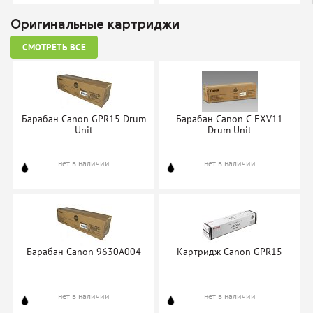
Оригинальные картриджи
СМОТРЕТЬ ВСЕ
Барабан Katun 26626 +
Тонер-картридж Katun C-
ракель
EXV11
нет в наличии
нет в наличии
Барабан Canon GPR15 Drum
Барабан Canon C-EXV11
Unit
Drum Unit
нет в наличии
нет в наличии
Фотобарабан Katun C-
Барабан NV-Print C-
EXV11/C-EXV12/GPR-15 DU
EXV11DU (9630A003BA)
нет в наличии
нет в наличии
Барабан Canon 9630A004
Картридж Canon GPR15
нет в наличии
нет в наличии