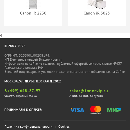
нет в наличии
Canon iR-2230
Canon iR-3025
4
© 2003-2026
ОГРНИП: 323508100208194,
ИП Емельянов Андрей Владимирович
Информация на сайте не является публичной офертой, согласно статье №437
Гражданского кодекса РФ.
Внешний вид товаров и упаковки может отличаться от изображенных на Сайте.
МОСКВА, УЛ. ДЕРБЕНЕВСКАЯ Д.20С2
8 (499) 648-37-97
zakaz@tonervip.ru
заказать обратный звонок
с 10.00 до 18.00 по будням
ПРИНИМАЕМ К ОПЛАТЕ:
Политика конфиденциальности
Cookies
|