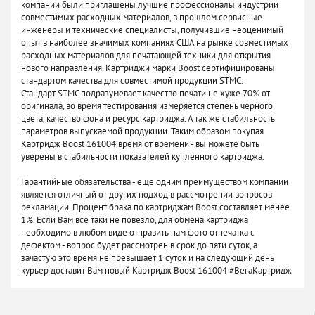
компании были приглашены лучшие профессионалы индустрии
совместимых расходных материалов, в прошлом сервисные
инженеры и технические специалисты, получившие неоценимый
опыт в наиболее значимых компаниях США на рынке совместимых
расходных материалов для печатающей техники для открытия
нового направления. Картриджи марки Boost сертифицированы
стандартом качества для совместимой продукции STMC.
Стандарт STMC подразумевает качество печати не хуже 70% от
оригинала, во время тестирования измеряется степень черного
цвета, качество фона и ресурс картриджа. А так же стабильность
параметров выпускаемой продукции. Таким образом покупая
Картридж Boost 161004 время от времени - вы можете быть
уверены в стабильности показателей купленного картриджа.
Гарантийные обязательства - еще одним преимуществом компании
является отличный от других подход в рассмотрении вопросов
рекламации. Процент брака по картриджам Boost составляет менее
1%. Если Вам все таки не повезло, для обмена картриджа
необходимо в любом виде отправить нам фото отпечатка с
дефектом - вопрос будет рассмотрен в срок до пяти суток, а
зачастую это время не превышает 1 суток и на следующий день
курьер доставит Вам новый Картридж Boost 161004 #ВегаКартридж