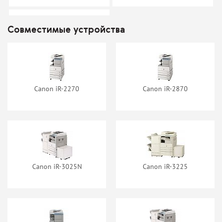
Тонер-картридж NV-Print C-
Тонер-картридж ProfiLine C-
EXV11 (9629A002)
EXV11/GPR-15 (9629A002)
Совместимые устройства
нет в наличии
нет в наличии
Тонер-картридж Canon C-
EXV11
нет в наличии
Canon iR-2270
Canon iR-2870
Фотобарабан ProfiLine PL-C-
Картридж T2 C-EXV11
EXV11/C-EXV12
(9629A002)
нет в наличии
нет в наличии
Canon iR-3025N
Canon iR-3225
Тонер-картридж TrendArt C-
EXV11