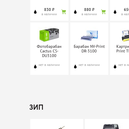
830 ₽
880 ₽
65
в наличии
в наличии
в на
Фотобарабан
Барабан NV-Print
Картр
Cactus CS-
DR-3100
Print 
DU3100
нет в наличии
нет в наличии
нет в 
Картридж
Картридж
Бараба
ProfiLine TN-
ProfiLine TN-
DR-
ЗИП
3130
3170
нет в наличии
нет в наличии
нет в 