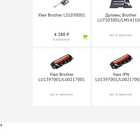
Узел Brother LS1030001
Дуплекс Brother
LU7503001/LM54210
Барабан
Картридж
Картрид
SuperFine SF-
SuperFine SF-
3
4 280 ₽
нет в наличии
DR3100
TN3170/75/85
в наличии
нет в наличии
нет в наличии
нет в 
Узел Brother
Узел JPN
LU1397001/LU0217001
LU1397001/LU021700
Картридж
TrendArt TN3170
нет в наличии
нет в наличии
нет в наличии
4