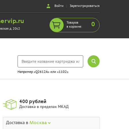
Войти
|
Зарегистрироваться
ervip.ru
Товаров
0
в корзине:
евская д. 20с2
Например «Q2612A» или «1102»
400 рублей
Доставка в пределах МКАД
Доставка в
Москва