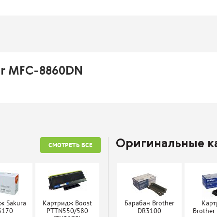
er MFC-8860DN
Оригинальные 
СМОТРЕТЬ ВСЕ
ж Sakura
Картридж Boost
Барабан Brother
Карт
3170
PTTN550/580
DR3100
Brother