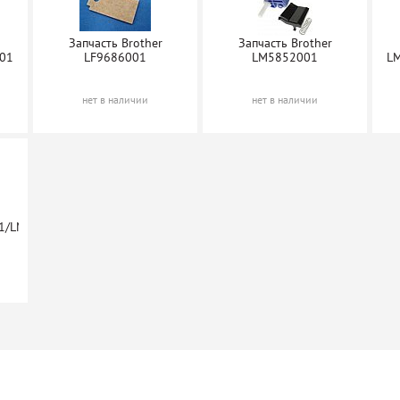
Запчасть Brother
Запчасть Brother
01
LF9686001
LM5852001
L
ж T2 DR-
Барабан TrendArt
100
DR3100
нет в наличии
нет в наличии
наличии
нет в наличии
1/LM5908001/LM6716001/LU0215001/LM7011001