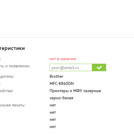
теристики
:
нет в наличии
ть о появлении:
дитель:
Brother
:
MFC-8860DN
ойства:
Принтеры и МФУ лазерные
черно-белая
онняя печать:
нет
нет
нет
нет