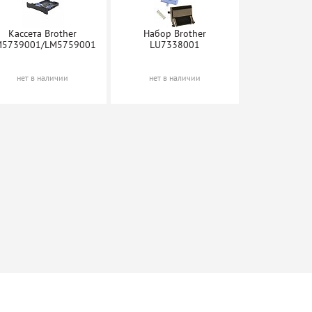
Кассета Brother
Набор Brother
M5739001/LM5759001
LU7338001
нет в наличии
нет в наличии