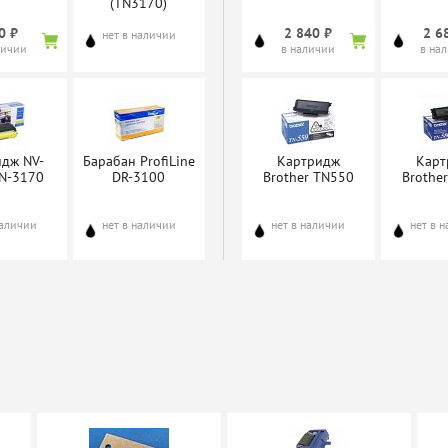
(TN3170)
0 ₽
2 840 ₽
2 6
нет в наличии
личии
в наличии
в на
идж NV-
Барабан ProfiLine
Картридж
Карт
TN-3170
DR-3100
Brother TN550
Brothe
наличии
нет в наличии
нет в наличии
нет в 
н Sakura
Барабан Sakura
3100
DR-520U
наличии
нет в наличии