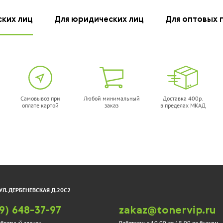
ских лиц
Для юридических лиц
Для оптовых 
Самовывоз при
Любой минимальный
Доставка 400р.
оплате картой
заказ
в пределах МКАД
УЛ. ДЕРБЕНЕВСКАЯ Д.20С2
9) 648-37-97
zakaz@tonervip.ru
обратный звонок
Работаем:
с 10.00 до 18.00 по будням