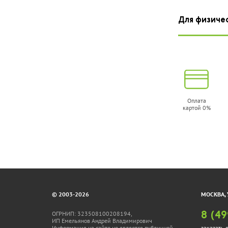
Для физиче
Оплата
картой 0%
© 2003-2026
МОСКВА, 
ОГРНИП: 323508100208194,
8 (49
ИП Емельянов Андрей Владимирович
Информация на сайте не является публичной
заказать 