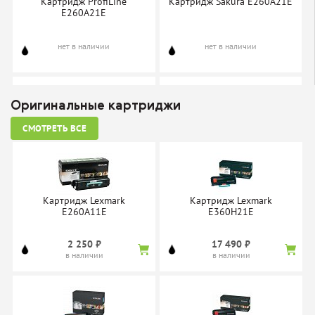
Картридж ProfiLine
Картридж Sakura E260A21E
E260A21E
нет в наличии
нет в наличии
Оригинальные картриджи
СМОТРЕТЬ ВСЕ
Фотобарабан Sakura
Картридж Superfine SF-
E260X22G
E260A21E
нет в наличии
нет в наличии
Картридж Lexmark
Картридж Lexmark
E260A11E
E360H21E
2 250 ₽
17 490 ₽
в наличии
в наличии
Картридж TrendArt
E260A21E
нет в наличии