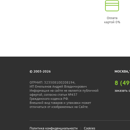
Оплата
картой 0%
© 2003-2026
МОСКВА, 
ОГРНИП: 323508100208194,
8 (49
ИП Емельянов Андрей Владимирович
Информация на сайте не является публичной
заказать 
офертой, согласно статье №437
Гражданского кодекса РФ.
Внешний вид товаров и упаковки может
отличаться от изображенных на Сайте.
Политика конфиденциальности
|
Cookies