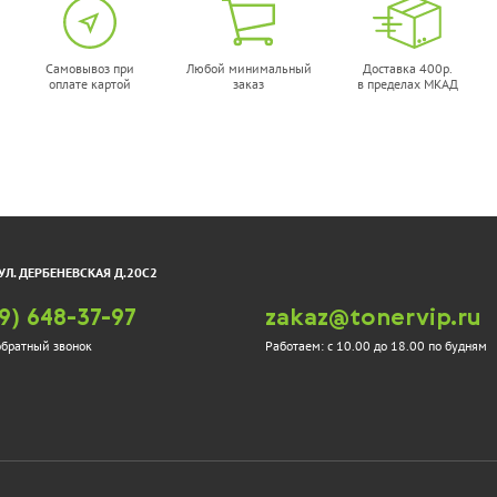
Самовывоз при
Любой минимальный
Доставка 400р.
оплате картой
заказ
в пределах МКАД
УЛ. ДЕРБЕНЕВСКАЯ Д.20С2
9) 648-37-97
zakaz@tonervip.ru
обратный звонок
Работаем:
с 10.00 до 18.00 по будням