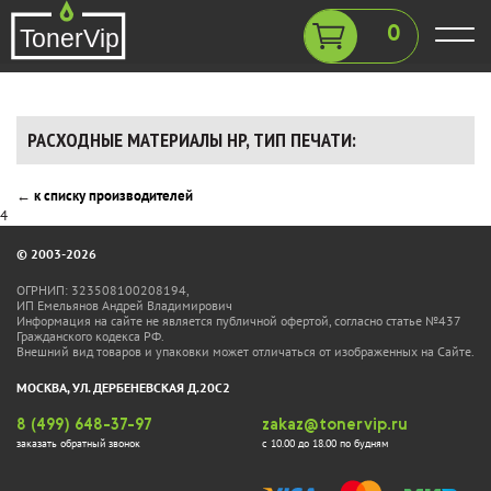
0
РАСХОДНЫЕ МАТЕРИАЛЫ HP, ТИП ПЕЧАТИ:
←
к списку производителей
4
© 2003-2026
ОГРНИП: 323508100208194,
ИП Емельянов Андрей Владимирович
Информация на сайте не является публичной офертой, согласно статье №437
Гражданского кодекса РФ.
Внешний вид товаров и упаковки может отличаться от изображенных на Сайте.
МОСКВА, УЛ. ДЕРБЕНЕВСКАЯ Д.20С2
8 (499) 648-37-97
zakaz@tonervip.ru
заказать обратный звонок
с 10.00 до 18.00 по будням